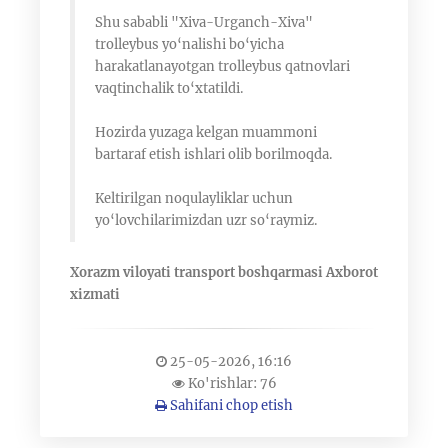
Shu sababli "Xiva-Urganch-Xiva"
trolleybus yo‘nalishi bo‘yicha
harakatlanayotgan trolleybus qatnovlari
vaqtinchalik to‘xtatildi.
Hozirda yuzaga kelgan muammoni
bartaraf etish ishlari olib borilmoqda.
Keltirilgan noqulayliklar uchun
yo‘lovchilarimizdan uzr so‘raymiz.
Xorazm viloyati transport boshqarmasi Axborot
xizmati
25-05-2026, 16:16
Ko'rishlar: 76
Sahifani chop etish