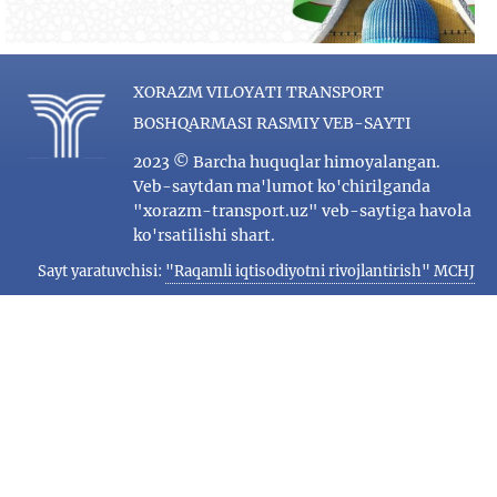
XORAZM VILOYATI TRANSPORT
BOSHQARMASI RASMIY VEB-SAYTI
2023 © Barcha huquqlar himoyalangan.
Veb-saytdan ma'lumot ko'chirilganda
"xorazm-transport.uz" veb-saytiga havola
ko'rsatilishi shart.
Sayt yaratuvchisi:
"Raqamli iqtisodiyotni rivojlantirish" MCHJ