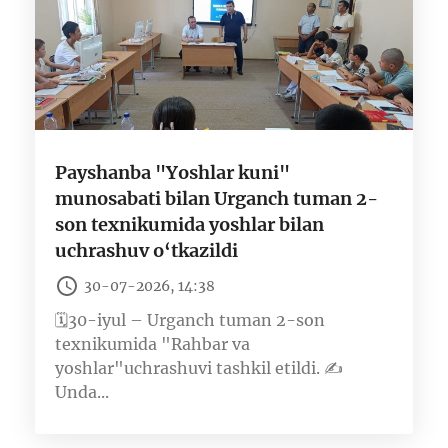
Payshanba "Yoshlar kuni"
munosabati bilan Urganch tuman 2-
son texnikumida yoshlar bilan
uchrashuv o‘tkazildi
30-07-2026, 14:38
🗓30-iyul – Urganch tuman 2-son
texnikumida "Rahbar va
yoshlar"uchrashuvi tashkil etildi. ✍️
Unda...