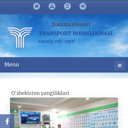
Xorazm viloyati
TRANSPORT BOSHQARMASI
rasmiy veb-sayti
Menu
O'zbekiston yangiliklari