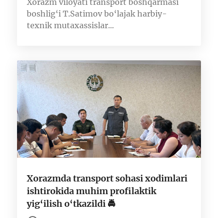
Xorazm viloyati transport boshqarmasi
boshlig‘i T.Satimov bo‘lajak harbiy-
texnik mutaxassislar...
Xorazmda transport sohasi xodimlari
ishtirokida muhim profilaktik
yig‘ilish o‘tkazildi 🚔