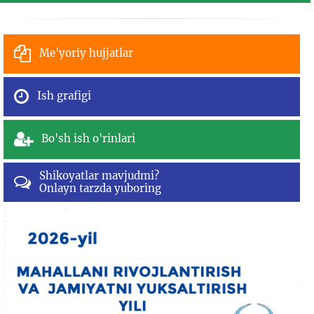
Me'yoriy hujjatlar
Ish grafigi
Bo'sh ish o'rinlari
Shikoyatlar mavjudmi?
Onlayn tarzda yuboring