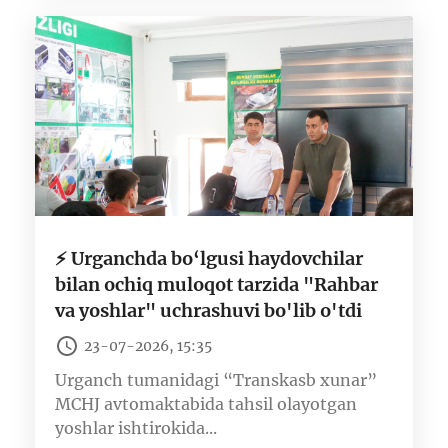
⚡️ Urganchda bo‘lgusi haydovchilar
bilan ochiq muloqot tarzida "Rahbar
va yoshlar" uchrashuvi bo'lib o'tdi
23-07-2026, 15:35
Urganch tumanidagi “Transkasb xunar”
MCHJ avtomaktabida tahsil olayotgan
yoshlar ishtirokida...