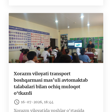
Xorazm viloyati transport
boshqarmasi mas’uli avtomaktab
talabalari bilan ochiq muloqot
o‘tkazdi
16-07-2026, 18:44
Xorazm viloyatida yoshlar o‘rtasida