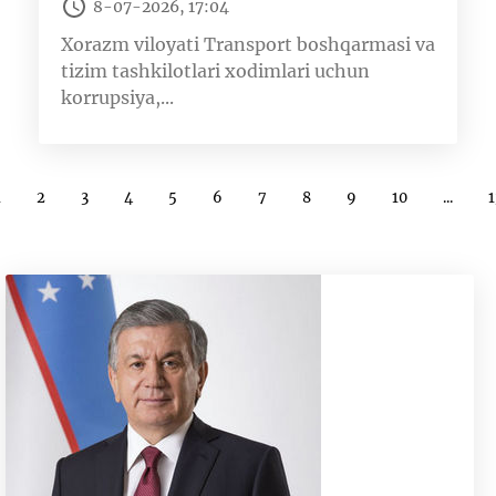
8-07-2026, 17:04
Xorazm viloyati Transport boshqarmasi va
tizim tashkilotlari xodimlari uchun
korrupsiya,...
1
2
3
4
5
6
7
8
9
10
...
1