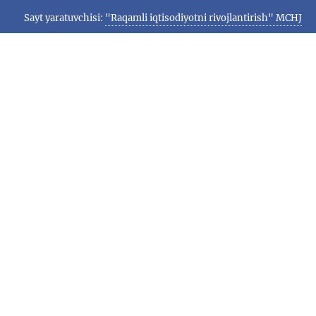
Sayt yaratuvchisi:
"Raqamli iqtisodiyotni rivojlantirish" MCHJ