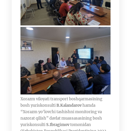
Xorazm viloyati transport boshqarmasining
bosh yuriskonsulti
B.Kalandarov
hamda
“Xorazm yo‘lovchi tashishni monitoring va
nazorat qilish” davlat muassasasining bosh
yuriskonsulti
S.Ibragimov
tomonidan