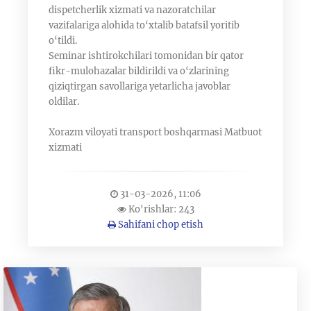
dispetcherlik xizmati va nazoratchilar
vazifalariga alohida to‘xtalib batafsil yoritib
o‘tildi.
Seminar ishtirokchilari tomonidan bir qator
fikr-mulohazalar bildirildi va o‘zlarining
qiziqtirgan savollariga yetarlicha javoblar
oldilar.
Xorazm viloyati transport boshqarmasi Matbuot
xizmati
31-03-2026, 11:06
Ko'rishlar: 243
Sahifani chop etish