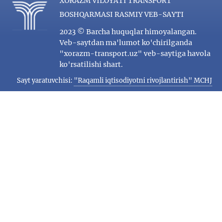
XORAZM VILOYATI TRANSPORT
BOSHQARMASI RASMIY VEB-SAYTI
2023 © Barcha huquqlar himoyalangan.
Veb-saytdan ma'lumot ko'chirilganda
"xorazm-transport.uz" veb-saytiga havola
ko'rsatilishi shart.
Sayt yaratuvchisi:
"Raqamli iqtisodiyotni rivojlantirish" MCHJ