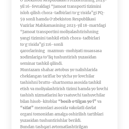
O‘zbekiston Respublikasi Prezidentining 2023-
yil 16-fevraldagi “Jamoat transporti tizimini
isloh qilish chora-tadbirlari toʻgʻrisida”gi PQ-
59 sonli hamda Oʻzbekiston Respublikasi
Vazirlar Mahkamasining 2023-yil 18-martdagi
“Jamoat transportini moliyalashtirishning
yangi tizimini tashkil etish chora-tadbirlari
toʻgʻrisida”gi 116-sonli
qarorlarining mazmun-mohiyati muassasa
xodimlariga to‘liq tushuntirish yuzasidan
seminar tashkil qilindi.
Muntazam shahar avtobus yoʻnalishlarida
cheklangan tariflar boʻyicha yoʻlovchilar
tashishni brutto-shartnoma asosida tashkil
etish va moliyalashtirish tizimi hamda yoʻlovchi
tashish xizmatlarini koʻrsatuvchi tashuvchilar
bilan hisob-kitoblar
“bosib oʻtilgan yoʻl”
va
“sifat”
mezonlari asosida vakolatli davlat
organi tomonidan amalga oshirilish tartiblari
yuzasidan tushuntirishlar berildi.
Bundan tashqari avtomatlashtirilgan