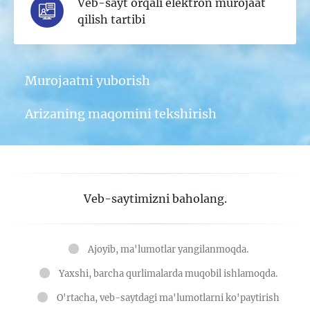
Veb-sayt orqali elektron murojaat
qilish tartibi
Murojaatni yuborish
Arizaning maqomini tekshirish
Veb-saytimizni baholang.
Ajoyib, ma'lumotlar yangilanmoqda.
Yaxshi, barcha qurlimalarda muqobil ishlamoqda.
O'rtacha, veb-saytdagi ma'lumotlarni ko'paytirish