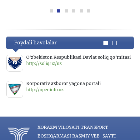
Foydali havolalar
O‘zbekiston Respublikasi Davlat soliq qo‘mitasi
http://soliq.uz/uz
Korporativ axborot yagona portali
http://openinfo.uz
XORAZM VILOYATI TRANSPORT
BOSHQARMASI RASMIY VEB-SAYTI