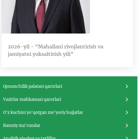
2026-yil - “Mahallani rivojlantirish va
jamiyatni yuksaltirish yili”
Qonunchilik palatasi qarorlari
Vazirlar mahkamasi qarorlari
O'z kuchini yo'qotgan me'yoriy hujjatlar
Rasmiy ma'ruzalar
Analitik xisobot va taxlillar