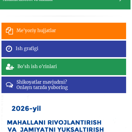
Me'yoriy hujjatlar
Ish grafigi
Bo'sh ish o'rinlari
Shikoyatlar mavjudmi?
Onlayn tarzda yuboring