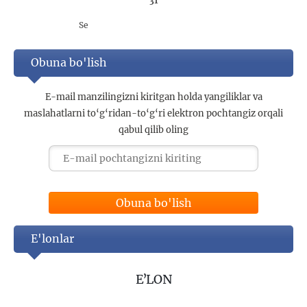
31
Se
Obuna bo'lish
E-mail manzilingizni kiritgan holda yangiliklar va
maslahatlarni to‘g‘ridan-to‘g‘ri elektron pochtangiz orqali
qabul qilib oling
Obuna bo'lish
E'lonlar
EʼLON