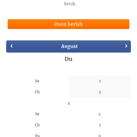
kerak.
Ovoz berish
Avgust
Du
Se
1
Ch
2
3
Se
4
Ch
5
Pa
6