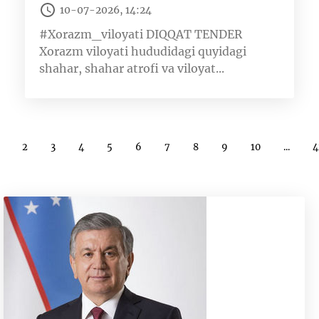
10-07-2026, 14:24
#Xorazm_viloyati DIQQAT TENDER
Xorazm viloyati hududidagi quyidagi
shahar, shahar atrofi va viloyat...
2
3
4
5
6
7
8
9
10
...
4