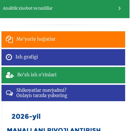
Analitik xisobot va taxlillar
Me'yoriy hujjatlar
Ish grafigi
Bo'sh ish o'rinlari
Shikoyatlar mavjudmi?
Onlayn tarzda yuboring