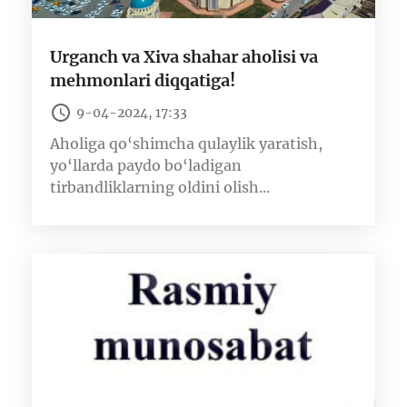
Urganch va Xiva shahar aholisi va
mehmonlari diqqatiga!
9-04-2024, 17:33
Aholiga qo‘shimcha qulaylik yaratish,
yo‘llarda paydo bo‘ladigan
tirbandliklarning oldini olish...