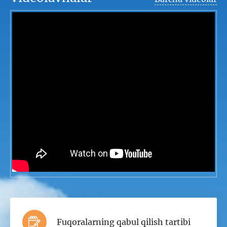
Fuqoralarning qabul qilish tartibi