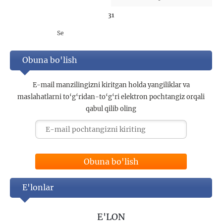
31
Se
Obuna bo'lish
E-mail manzilingizni kiritgan holda yangiliklar va
maslahatlarni to‘g‘ridan-to‘g‘ri elektron pochtangiz orqali
qabul qilib oling
Obuna bo'lish
E'lonlar
E'LON