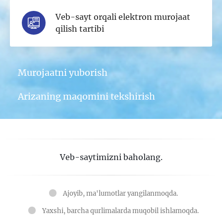
Veb-sayt orqali elektron murojaat
qilish tartibi
Murojaatni yuborish
Arizaning maqomini tekshirish
Veb-saytimizni baholang.
Ajoyib, ma'lumotlar yangilanmoqda.
Yaxshi, barcha qurlimalarda muqobil ishlamoqda.