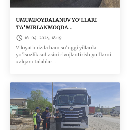
UMUMFOYDALANUV YO'LLARI
TA'MIRLANMOQDA...
16-04-2024, 18:19
Viloyatimizda ham so'nggi yillarda
yo'lsozlik sohasini rivojlantirish,yo'llarni
xalqaro talablar...