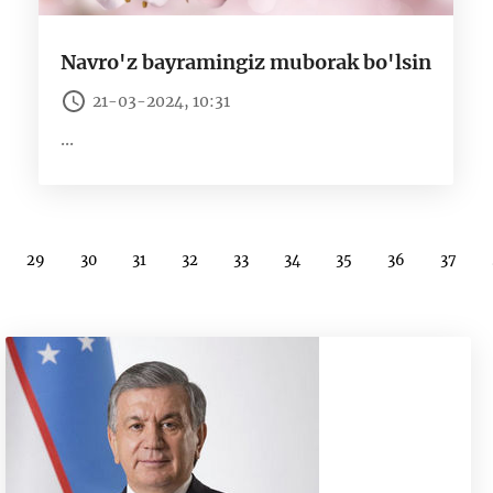
Navro'z bayramingiz muborak bo'lsin
21-03-2024, 10:31
...
29
30
31
32
33
34
35
36
37