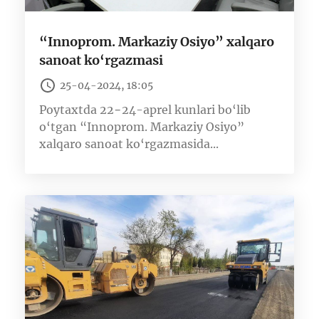
“Innoprom. Markaziy Osiyo” xalqaro
sanoat ko‘rgazmasi
25-04-2024, 18:05
Poytaxtda 22−24-aprel kunlari bo‘lib
o‘tgan “Innoprom. Markaziy Osiyo”
xalqaro sanoat ko‘rgazmasida...