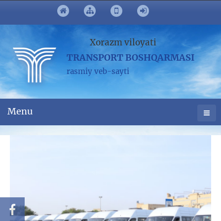
Xorazm viloyati
TRANSPORT BOSHQARMASI
rasmiy veb-sayti
Menu