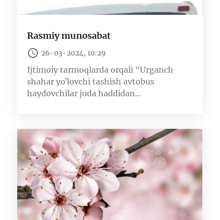
Rasmiy munosabat
26-03-2024, 10:29
Ijtimoiy tarmoqlarda orqali “Urganch
shahar yoʼlovchi tashish avtobus
haydovchilar juda haddidan...