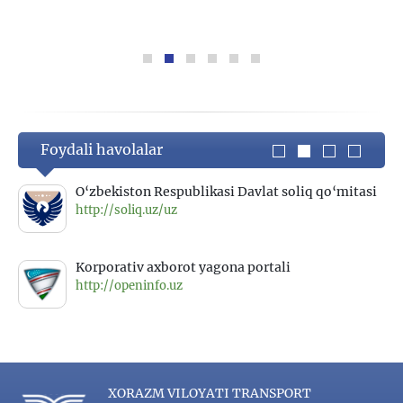
Foydali havolalar
O‘zbekiston Respublikasi Davlat soliq qo‘mitasi
http://soliq.uz/uz
Korporativ axborot yagona portali
http://openinfo.uz
XORAZM VILOYATI TRANSPORT